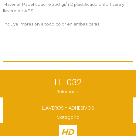
Material: Papel couche 350 gr/m2 plastificado brillo 1 cara y
llavero de ABS
Incluye impresión a todo color en ambas caras.
LL-032
Referencia
LLAVEROS - ADHESIVOS
Categoría