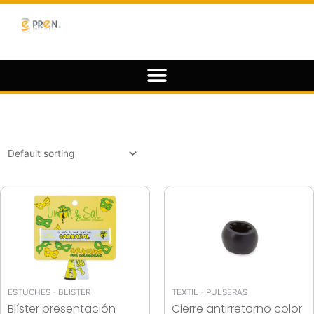
ESTUCHES - BLISTER
TEXTIL - PULSERAS
Blíster presentación
Cierre antirretorno color