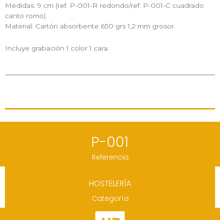
Medidas: 9 cm (ref. P-001-R redondo/ref. P-001-C cuadrado
canto romo).
Material: Cartón absorbente 650 grs 1,2 mm grosor.
Incluye grabación 1 color 1 cara.
P-001
Referencia
HOSTELERÍA
Categoría