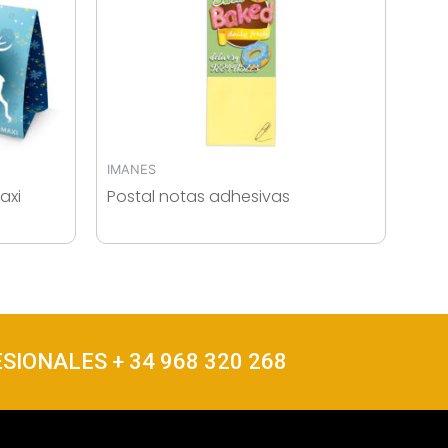
IMANES
axi
Postal notas adhesivas
SIONALES + 34 968 320 268