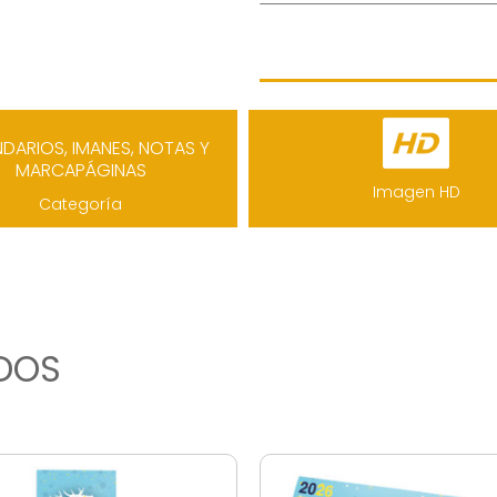
NDARIOS
,
IMANES
,
NOTAS Y
MARCAPÁGINAS
Imagen HD
Categoría
DOS